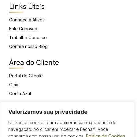
Links Úteis
Conheça a Ativos
Fale Conosco
Trabalhe Conosco
Confira nosso Blog
Área do Cliente
Portal do Cliente
Omie
Conta Azul
Privacidade
Valorizamos sua privacidade
Utilizamos cookies para aprimorar sua experiência de
Política de Privacidade
navegação. Ao clicar em “Aceitar e Fechar”, você
Tratamentos de dados Currículo
concorda com nosso uso de cookies.
Política de Cookies