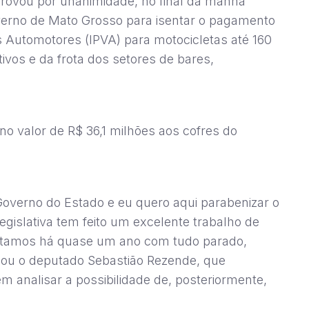
rovou por unanimidade, no final da manhã
overno de Mato Grosso para isentar o pagamento
 Automotores (IPVA) para motocicletas até 160
tivos e da frota dos setores de bares,
no valor de R$ 36,1 milhões aos cofres do
overno do Estado e eu quero aqui parabenizar o
islativa tem feito um excelente trabalho de
estamos há quase um ano com tudo parado,
cou o deputado Sebastião Rezende, que
em analisar a possibilidade de, posteriormente,