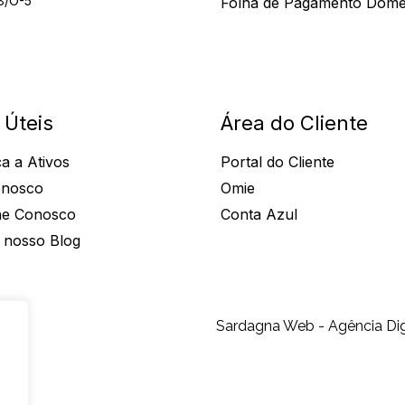
8/O-5
Folha de Pagamento Domé
 Úteis
Área do Cliente
a a Ativos
Portal do Cliente
onosco
Omie
he Conosco
Conta Azul
 nosso Blog
Sardagna Web - Agência Dig
s
s