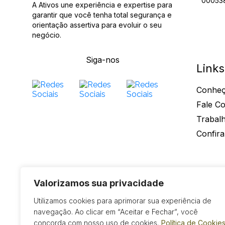
00053
A Ativos une experiência e expertise para
garantir que você tenha total segurança e
orientação assertiva para evoluir o seu
negócio.
Siga-nos
Links
Conheç
Fale C
Trabal
Confira
Ativos Contabilidade - 2026 - Todos os Direitos Reservado
Valorizamos sua privacidade
Utilizamos cookies para aprimorar sua experiência de
navegação. Ao clicar em “Aceitar e Fechar”, você
concorda com nosso uso de cookies.
Política de Cookie