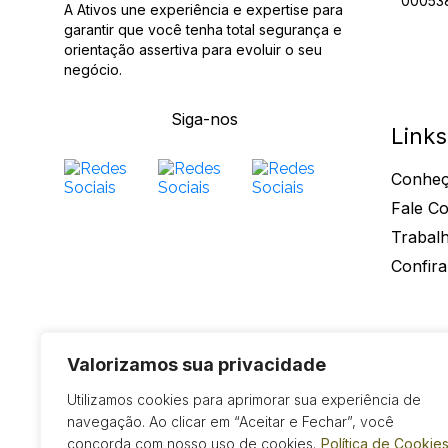
00053
A Ativos une experiência e expertise para
garantir que você tenha total segurança e
orientação assertiva para evoluir o seu
negócio.
Siga-nos
Links
Conheç
Fale C
Trabal
Confira
Ativos Contabilidade - 2026 - Todos os Direitos Reservado
Valorizamos sua privacidade
Utilizamos cookies para aprimorar sua experiência de
navegação. Ao clicar em “Aceitar e Fechar”, você
concorda com nosso uso de cookies.
Política de Cookie