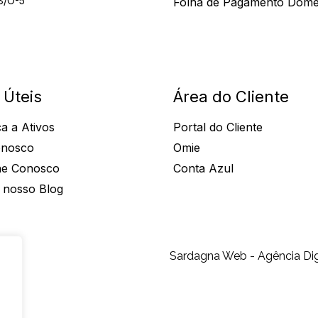
8/O-5
Folha de Pagamento Domé
 Úteis
Área do Cliente
a a Ativos
Portal do Cliente
onosco
Omie
he Conosco
Conta Azul
 nosso Blog
Sardagna Web - Agência Dig
s
s