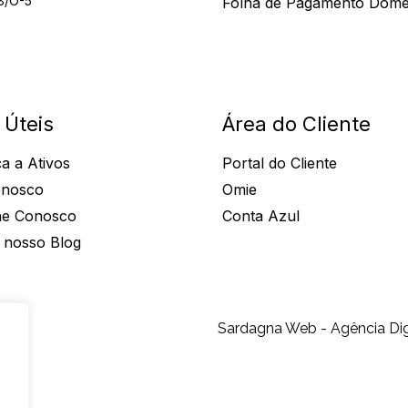
8/O-5
Folha de Pagamento Domé
 Úteis
Área do Cliente
a a Ativos
Portal do Cliente
onosco
Omie
he Conosco
Conta Azul
 nosso Blog
Sardagna Web - Agência Dig
s
s