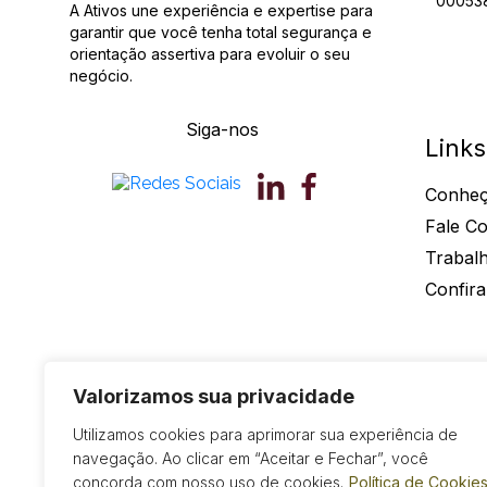
00053
A Ativos une experiência e expertise para
garantir que você tenha total segurança e
orientação assertiva para evoluir o seu
negócio.
Siga-nos
Links
Conheç
Fale C
Trabal
Confira
Ativos Contabilidade - 2026 - Todos os Direitos Reservado
Valorizamos sua privacidade
Utilizamos cookies para aprimorar sua experiência de
navegação. Ao clicar em “Aceitar e Fechar”, você
concorda com nosso uso de cookies.
Política de Cookie