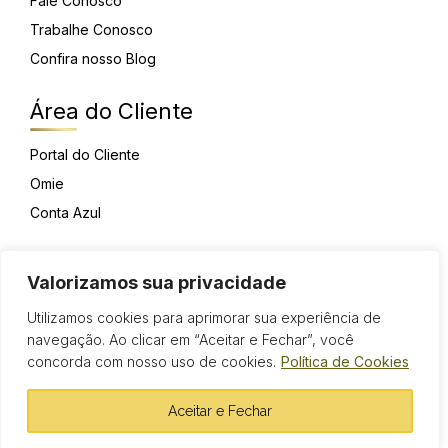
Fale Conosco
Trabalhe Conosco
Confira nosso Blog
Área do Cliente
Portal do Cliente
Omie
Conta Azul
Privacidade
Valorizamos sua privacidade
Política de Privacidade
Utilizamos cookies para aprimorar sua experiência de
Tratamentos de dados Currículo
navegação. Ao clicar em “Aceitar e Fechar”, você
concorda com nosso uso de cookies.
Política de Cookies
Ativos Contabilidade - 2026 - Todos os Direitos Reservados
Aceitar e Fechar
Sardagna Web - Agência Digital