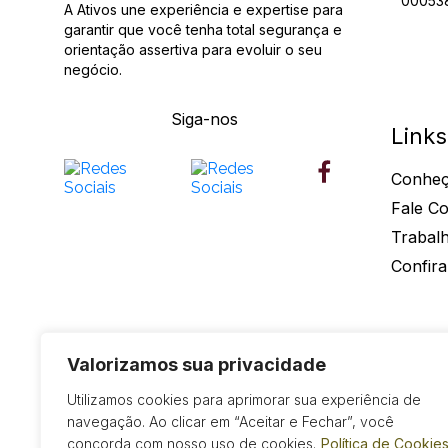
00053
A Ativos une experiência e expertise para
garantir que você tenha total segurança e
orientação assertiva para evoluir o seu
negócio.
Siga-nos
Links
Conheç
Fale C
Trabal
Confira
Ativos Contabilidade - 2026 - Todos os Direitos Reservado
Valorizamos sua privacidade
Utilizamos cookies para aprimorar sua experiência de
navegação. Ao clicar em “Aceitar e Fechar”, você
concorda com nosso uso de cookies.
Política de Cookie