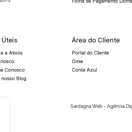
8/O-5
Folha de Pagamento Domé
 Úteis
Área do Cliente
a a Ativos
Portal do Cliente
onosco
Omie
he Conosco
Conta Azul
 nosso Blog
Sardagna Web - Agência Dig
s
s